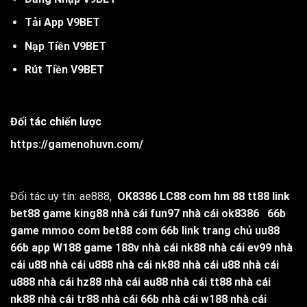
Tải App V9BET
Nạp Tiền V9BET
Rút Tiền V9BET
Đối tác chiến lược
https://gamenohuvn.com/
Đối tác uy tín:
ae888
,
OK8386
LC88 com
hm 88
tt88 link
bet88 game
king88 nhà cái
fun97 nhà cái
ok8386
66b
game
mmoo com
bet88 com
66b link
trang chủ uu88
66b app
W188 game
188v nhà cái
nk88 nhà cái
ev99 nhà
cái
u88 nhà cái
u888 nhà cái
nk88 nhà cái
u88 nhà cái
u888 nhà cái
hz88 nhà cái
au88 nhà cái
tt88 nhà cái
nk88 nhà cái
tr88 nhà cái
66b nhà cái
w188 nhà cái