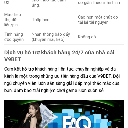
cho thao tác cảm
UX
co giãn theo màn hình
ứng.
Mức tiêu
Cao hơn một chút do
thụ dữ
Thấp hơn
tải lại tài nguyên
liệu/pin
Tính năng
Nhận thông báo đẩy
Không có
độc quyền
(khuyến mãi, kèo)
Dịch vụ hỗ trợ khách hàng 24/7 của nhà cái
V9BET
Cam kết hỗ trợ khách hàng liên tục, chuyên nghiệp và đa
kênh là một trong những ưu tiên hàng đầu của V9BET. Đội
ngũ chuyên viên luôn sẵn sàng giải đáp mọi thắc mắc của
bạn, đảm bảo trải nghiệm chơi game luôn suôn sẻ.