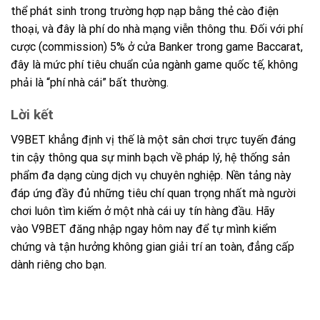
thể phát sinh trong trường hợp nạp bằng thẻ cào điện
thoại, và đây là phí do nhà mạng viễn thông thu. Đối với phí
cược (commission) 5% ở cửa Banker trong game Baccarat,
đây là mức phí tiêu chuẩn của ngành game quốc tế, không
phải là “phí nhà cái” bất thường.
Lời kết
V9BET khẳng định vị thế là một sân chơi trực tuyến đáng
tin cậy thông qua sự minh bạch về pháp lý, hệ thống sản
phẩm đa dạng cùng dịch vụ chuyên nghiệp. Nền tảng này
đáp ứng đầy đủ những tiêu chí quan trọng nhất mà người
chơi luôn tìm kiếm ở một nhà cái uy tín hàng đầu. Hãy
vào V9BET đăng nhập ngay hôm nay để tự mình kiểm
chứng và tận hưởng không gian giải trí an toàn, đẳng cấp
dành riêng cho bạn.