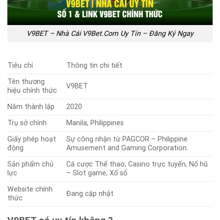
V9BET – Nhà Cái V9Bet.Com Uy Tín – Đăng Ký Ngay
Tiêu chí
Thông tin chi tiết
Tên thương
V9BET
hiệu chính thức
Năm thành lập
2020
Trụ sở chính
Manila, Philippines
Giấy phép hoạt
Sự công nhận từ PAGCOR – Philippine
động
Amusement and Gaming Corporation.
Sản phẩm chủ
Cá cược Thể thao, Casino trực tuyến, Nổ hũ
lực
– Slot game, Xổ số
Website chính
Đang cập nhật
thức