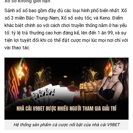
Xổ số không giới hạn
Sảnh xổ số bao gồm đầy đủ các loại hình phổ biến nhất: Xổ
số 3 miền Bắc-Trung-Nam, Xổ số siêu tốc, và Keno. Điểm
khác biệt chính so với cách chơi truyền thống nằm ở hai yếu
tố: tỷ lệ trả thưởng cao hơn đáng kể, lên đến 1 ăn 99, và sự
tiện lợi tuyệt đối khi có thể đặt cược mọi lúc mọi nơi chỉ với
vài thao tác.
Hệ thống sản phẩm cá cược nổi bật của nhà cái V9BET