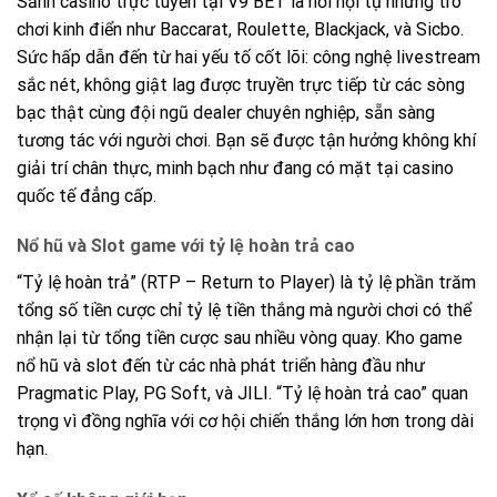
Sảnh casino trực tuyến tại V9 BET là nơi hội tụ những trò
chơi kinh điển như Baccarat, Roulette, Blackjack, và Sicbo.
Sức hấp dẫn đến từ hai yếu tố cốt lõi: công nghệ livestream
sắc nét, không giật lag được truyền trực tiếp từ các sòng
bạc thật cùng đội ngũ dealer chuyên nghiệp, sẵn sàng
tương tác với người chơi. Bạn sẽ được tận hưởng không khí
giải trí chân thực, minh bạch như đang có mặt tại casino
quốc tế đẳng cấp.
Nổ hũ và Slot game với tỷ lệ hoàn trả cao
“Tỷ lệ hoàn trả” (RTP – Return to Player) là tỷ lệ phần trăm
tổng số tiền cược chỉ tỷ lệ tiền thắng mà người chơi có thể
nhận lại từ tổng tiền cược sau nhiều vòng quay. Kho game
nổ hũ và slot đến từ các nhà phát triển hàng đầu như
Pragmatic Play, PG Soft, và JILI. “Tỷ lệ hoàn trả cao” quan
trọng vì đồng nghĩa với cơ hội chiến thắng lớn hơn trong dài
hạn.