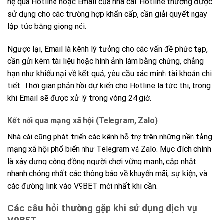
hệ qua Hotline hoặc Email của nhà cái. Hotline thường được
sử dụng cho các trường hợp khẩn cấp, cần giải quyết ngay
lập tức bằng giọng nói.
Ngược lại, Email là kênh lý tưởng cho các vấn đề phức tạp,
cần gửi kèm tài liệu hoặc hình ảnh làm bằng chứng, chẳng
hạn như khiếu nại về kết quả, yêu cầu xác minh tài khoản chi
tiết. Thời gian phản hồi dự kiến cho Hotline là tức thì, trong
khi Email sẽ được xử lý trong vòng 24 giờ.
Kết nối qua mạng xã hội (Telegram, Zalo)
Nhà cái cũng phát triển các kênh hỗ trợ trên những nền tảng
mạng xã hội phổ biến như Telegram và Zalo. Mục đích chính
là xây dựng cộng đồng người chơi vững mạnh, cập nhật
nhanh chóng nhất các thông báo về khuyến mãi, sự kiện, và
các đường link vào V9BET mới nhất khi cần.
Các câu hỏi thường gặp khi sử dụng dịch vụ
V9BET