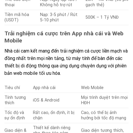
thoại
Không hỗ trợ rút
gạch thẻ)
Tiền mã hóa
Nạp: 3-5 phút / Rút:
500K – 1 Tỷ VNĐ
(USDT)
5-10 phút
Trải nghiệm cá cược trên App nhà cái và Web
Mobile
Nhà cái cam kết mang đến trải nghiệm cá cược liền mạch và
đồng nhất trên mọi nền tảng, từ máy tính để bàn đến các
thiết bị di động thông qua ứng dụng chuyên dụng với phiên
bản web mobile tối ưu hóa.
Tiêu chí
App nhà cái
Web Mobile
Tính tương
Mọi trình duyệt trên mọi
iOS & Android
thích
HĐH
Tốc độ và
Rất cao, ổn định, ít bị
Cao, có thể bị ảnh
sự ổn định
chặn
hưởng bởi tốc độ mạng
Thiết kế dành riêng
Giao diện &
Giao diện tương thích,