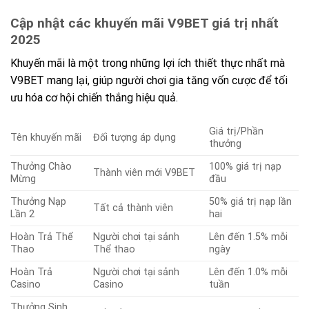
Cập nhật các khuyến mãi V9BET giá trị nhất
2025
Khuyến mãi là một trong những lợi ích thiết thực nhất mà
V9BET mang lại, giúp người chơi gia tăng vốn cược để tối
ưu hóa cơ hội chiến thắng hiệu quả.
Giá trị/Phần
Tên khuyến mãi
Đối tượng áp dụng
thưởng
Thưởng Chào
100% giá trị nạp
Thành viên mới V9BET
Mừng
đầu
Thưởng Nạp
50% giá trị nạp lần
Tất cả thành viên
Lần 2
hai
Hoàn Trả Thể
Người chơi tại sảnh
Lên đến 1.5% mỗi
Thao
Thể thao
ngày
Hoàn Trả
Người chơi tại sảnh
Lên đến 1.0% mỗi
Casino
Casino
tuần
Thưởng Sinh