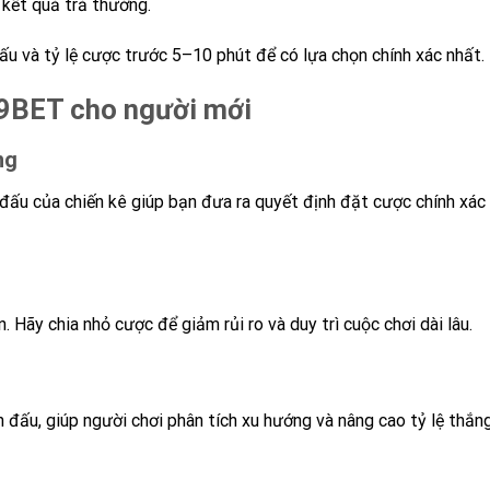
 kết quả trả thưởng.
đấu và tỷ lệ cược trước 5–10 phút để có lựa chọn chính xác nhất.
V9BET cho người mới
ng
i đấu của chiến kê giúp bạn đưa ra quyết định đặt cược chính xác
Hãy chia nhỏ cược để giảm rủi ro và duy trì cuộc chơi dài lâu.
đấu, giúp người chơi phân tích xu hướng và nâng cao tỷ lệ thắng