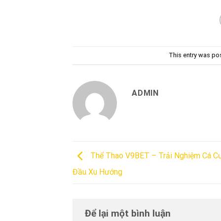
This entry was po
ADMIN
Thể Thao V9BET – Trải Nghiệm Cá C
Đầu Xu Hướng
Để lại một bình luận