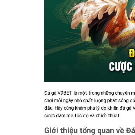
Đá gà V9BET là một trong những chuyên mụ
chơi mỗi ngày nhờ chất lượng phát sóng sắ
đấu. Hãy cùng khám phá lý do khiến đá gà 
cược đam mê tốc độ và chiến thuật.
Giới thiệu tổng quan về 