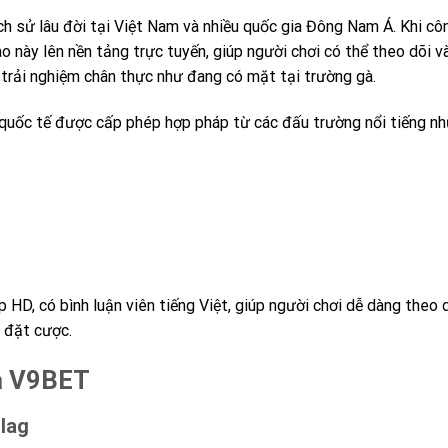
ch sử lâu đời tại Việt Nam và nhiều quốc gia Đông Nam Á. Khi cô
 này lên nền tảng trực tuyến, giúp người chơi có thể theo dõi v
trải nghiệm chân thực như đang có mặt tại trường gà.
quốc tế được cấp phép hợp pháp từ các đấu trường nổi tiếng nh
 HD, có bình luận viên tiếng Việt, giúp người chơi dễ dàng theo 
i đặt cược.
Gà V9BET
 lag