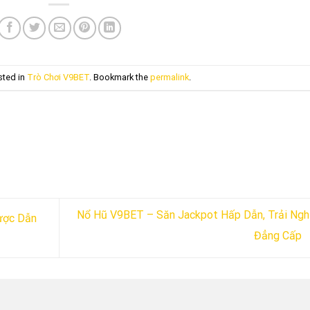
sted in
Trò Chơi V9BET
. Bookmark the
permalink
.
Nổ Hũ V9BET – Săn Jackpot Hấp Dẫn, Trải Ngh
ược Dẫn
Đẳng Cấp