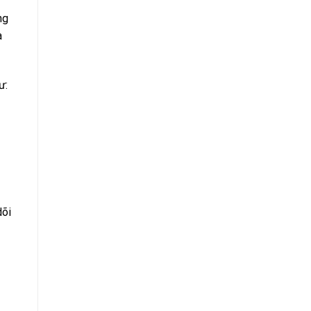
ng
à
ư:
dõi