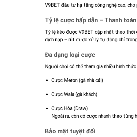
V9BET đầu tư hạ tầng công nghệ cao, cho p
Tỷ lệ cược hấp dẫn – Thanh toán
Tỷ lệ kèo được V9BET cập nhật theo thời g
dịch nạp – rút được xử lý tự động chỉ trong
Đa dạng loại cược
Người chơi có thể tham gia nhiều hình thức
Cược Meron (gà nhà cái)
Cược Wala (gà khách)
Cược Hòa (Draw)
Ngoài ra, còn có cược nhanh theo từng 
Bảo mật tuyệt đối